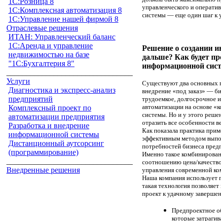
1С:Розница 8
управленческого и оператив
1С:Комплексная автоматизация 8
системы — еще один шаг к
1С:Управление нашей фирмой 8
Отраслевые решения
ИТАН: Управленческий баланс
1С:Аренда и управление
Решение о создании 
недвижимостью на базе
дальше? Как будет пр
"1С:Бухгалтерия 8"
информационной сис
________________________________
Услуги
Существуют два основных п
Диагностика и экспресс-анализ
внедрение «под заказ» — би
предприятий
трудоемкое, долгосрочное 
автоматизации на основе «
Комплексный проект по
системы. Но и у этого реш
автоматизации предприятия
отразить все особенности в
Разработка и внедрение
Как показала практика при
информационной системы
эффективным методом выпол
Дистанционный аутсорсинг
потребностей бизнеса предп
(программирование)
Именно такое комбинирован
________________________________
соотношению цена/качество
Внедренные решения
управления современной ко
Наша компания использует 
такая технология позволяет
проект к удачному заверше
Предпроектное о
которые затрагив