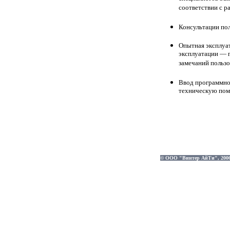
соответствии с р
Консультации пол
Опытная эксплуа
эксплуатации — 
замечаний пользо
Ввод программно
техническую пом
© ООО "Винтер АйТи", 2006-2