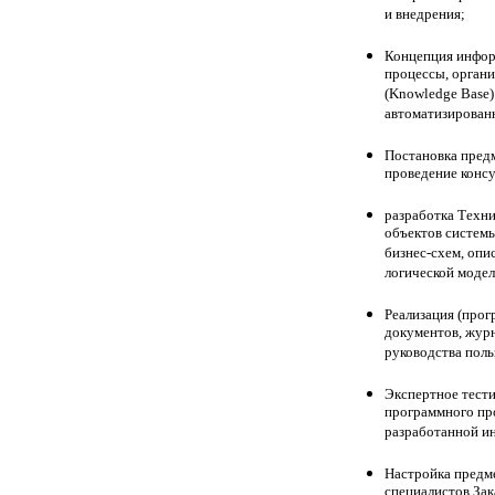
и внедрения;
Концепция инфор
процессы, органи
(Knowledge Base)
автоматизирован
Постановка предм
проведение консу
разработка Техни
объектов системы
бизнес-схем, опи
логической модел
Реализация (прог
документов, журн
руководства поль
Экспертное тест
программного пр
разработанной и
Настройка предме
специалистов Зак