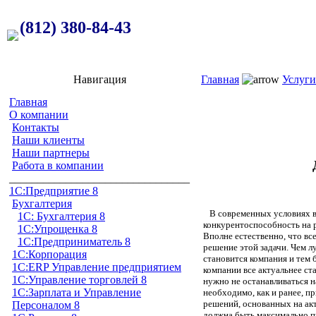
(812) 380-84-43
Навигация
Главная
Услуги
Главная
О компании
Контакты
Наши клиенты
Наши партнеры
Работа в компании
________________________________
1C:Предприятие 8
Бухгалтерия
В современных условиях ве
1С: Бухгалтерия 8
конкурентоспособность на 
1С:Упрощенка 8
Вполне естественно, что вс
1С:Предприниматель 8
решение этой задачи. Чем 
1С:Корпорация
становится компания и тем б
1С:ERP Управление предприятием
компании все актуальнее ст
1С:Управление торговлей 8
нужно не останавливаться на
1С:Зарплата и Управление
необходимо, как и ранее, 
решений, основанных на ак
Персоналом 8
должна быть максимально пр