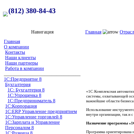
(812) 380-84-43
Навигация
Главная
Отрас
Главная
О компании
Контакты
Наши клиенты
Наши партнеры
Работа в компании
________________________________
1C:Предприятие 8
Бухгалтерия
1С: Бухгалтерия 8
«1С:Комплексная автоматиз
1С:Упрощенка 8
системы, охватывающей осн
1С:Предприниматель 8
важнейшие области бизнеса:
1С:Корпорация
Использование инструменто
1С:ERP Управление предприятием
внутри организации, так и 
1С:Управление торговлей 8
1С:Зарплата и Управление
Назначение программы «1
Персоналом 8
Программа ориентирована на
1С:Розница 8