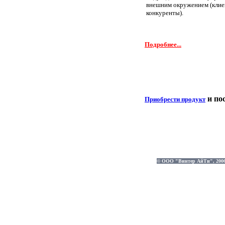
внешним окружением (клие
конкуренты).
Подробнее...
и по
Приобрести продукт
© ООО "Винтер АйТи", 2006-2