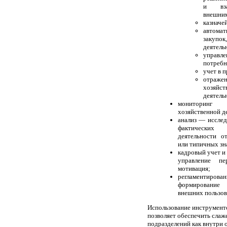
и вза
внешни
казначе
автома
закуп
деятель
управл
потребн
учет в 
отра
хозяйст
деятель
мониторин
хозяйственной д
анализ — исслед
фактически
деятельности о
или типичных зн
кадровый учет и
управление п
мотивация;
регламентир
формирование
внешних пользов
Использование инструмент
позволяет обеспечить сла
подразделений как внутри о