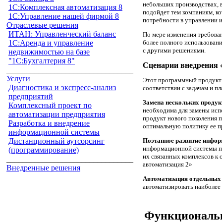
небольших производствах, 
1С:Комплексная автоматизация 8
подойдет тем компаниям, ко
1С:Управление нашей фирмой 8
потребности в управлении
Отраслевые решения
ИТАН: Управленческий баланс
По мере изменения требован
более полного использован
1С:Аренда и управление
с другими решениями.
недвижимостью на базе
"1С:Бухгалтерия 8"
Сценарии внедрения 
________________________________
Услуги
Этот программный продукт п
Диагностика и экспресс-анализ
соответствии с задачам и п
предприятий
Замена нескольких продук
Комплексный проект по
необходима для замены ис
автоматизации предприятия
продукт нового поколения 
Разработка и внедрение
оптимальную политику ее п
информационной системы
Поэтапное развитие инфор
Дистанционный аутсорсинг
информационной системы п
(программирование)
их связанных комплексов к
________________________________
автоматизация 2»
Внедренные решения
Автоматизация отдельных 
автоматизировать наиболее 
Функциональ