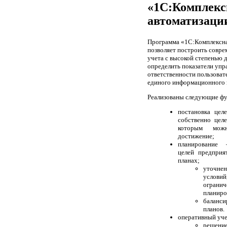
«1С:Комплекс
автоматизаци
Программа «1С:Комплексна
позволяет построить совр
учета с высокой степенью д
определить показатели упр
ответственности пользоват
единого информационного 
Реализованы следующие фу
постановка цел
собственно целе
которым мож
достижение;
планирование 
целей предприя
планах;
уточне
услови
огра
планиро
баланс
планов.
оперативный уче
решение